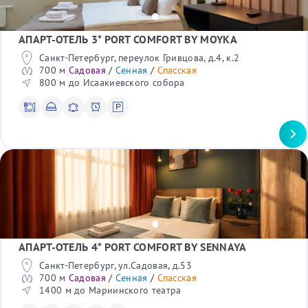
Крейсер Аврора
Лиговский проспект
Мест в номере
Лофт Проект Этажи
Канал Грибоедова
Океанариум
1
Джона Леннона
АПАРТ-ОТЕЛЬ 3* PORT COMFORT BY MOYKA
Планетарий №1
2
Большая Морская
Театр юных зрителей
3
Санкт-Петербург, переулок Гривцова, д.4, к.2
Синопская набережная
Стадион Петровский
4
700 м
Садовая
/
Сенная
/
Спасская
Каменноостровский проспект
Диво остров
800 м до Исаакиевского собора
Большой проспект
С детьми
Елагин остров
Большой проспект П.С.
СК Юбилейный
Да
ЛДМ Театр
Военно-космическая академия
С питомцами
Таврический сад
Да
Дорец бракосочетания
Сад Дужбы (Сакура)
Командировка
Спасо-Преображенский собор
Да
Трансфер
Да
АПАРТ-ОТЕЛЬ 4* PORT COMFORT BY SENNAYA
В отеле
Wi-Fi
Санкт-Петербург, ул.Садовая, д.53
Телевизор
700 м
Садовая
/
Сенная
/
Спасская
Сейф*
1400 м до Мариинского театра
Рабочий стол*