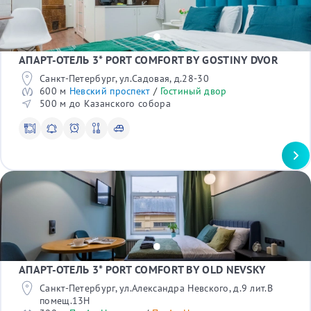
Крейсер Аврора
Лиговский проспект
Мест в номере
Лофт Проект Этажи
Канал Грибоедова
Океанариум
1
Джона Леннона
Планетарий №1
2
Большая Морская
Театр юных зрителей
3
АПАРТ-ОТЕЛЬ 3* PORT COMFORT BY GOSTINY DVOR
Синопская набережная
Стадион Петровский
4
Каменноостровский проспект
Диво остров
Санкт-Петербург, ул.Садовая, д.28-30
Большой проспект
С детьми
Елагин остров
600 м
Невский проспект
/
Гостиный двор
Большой проспект П.С.
СК Юбилейный
500 м до Казанского собора
Да
ЛДМ Театр
Военно-космическая академия
С питомцами
Таврический сад
Да
Дорец бракосочетания
Сад Дужбы (Сакура)
Командировка
Спасо-Преображенский собор
Да
Трансфер
Да
В отеле
Wi-Fi
АПАРТ-ОТЕЛЬ 3* PORT COMFORT BY OLD NEVSKY
Телевизор
Санкт-Петербург, ул.Александра Невского, д.9 лит.В
Сейф*
помещ.13Н
Рабочий стол*