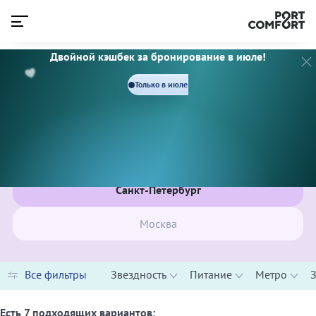
Двойной кэшбек за бронирование в июле!
3 ЗВЕЗДЫ
4 ЗВЕЗДЫ
Только в июле
Питание
Завтрак
«Шведский стол»
Метро
ОТЕЛИ PORT COMFORT В ЦЕНТРЕ САНКТ-ПЕТЕРБУРГА
Адмиралтейская
Невский проспект / Гостиный двор
Санкт-Петербург
Площадь Ал. Невского / Площадь Ал. Невского
Площадь Восстания / Маяковская
Садовая / Сенная / Спасская
Москва
Чернышевская
Горьковская
Спортивная
Показать еще
Лиговский
Все фильтры
Звездность
Питание
Метро
Обводный канал
Знаковые места
Пушкинская / Звенигородская
Эрмитаж
Чкаловская
Есть
7
подходящих вариантов: