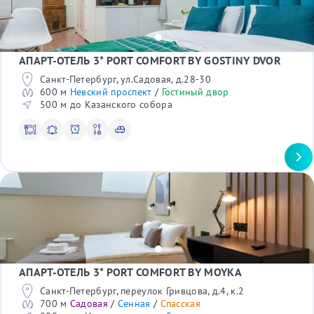
Крейсер Аврора
Лиговский проспект
Мест в номере
Лофт Проект Этажи
Канал Грибоедова
Океанариум
1
Джона Леннона
Планетарий №1
2
Большая Морская
Театр юных зрителей
3
АПАРТ-ОТЕЛЬ 3* PORT COMFORT BY GOSTINY DVOR
Синопская набережная
Стадион Петровский
4
Каменноостровский проспект
Диво остров
Санкт-Петербург, ул.Садовая, д.28-30
Большой проспект
С детьми
Елагин остров
600 м
Невский проспект
/
Гостиный двор
Большой проспект П.С.
СК Юбилейный
500 м до Казанского собора
Да
ЛДМ Театр
Военно-космическая академия
С питомцами
Таврический сад
Да
Дорец бракосочетания
Сад Дужбы (Сакура)
Командировка
Спасо-Преображенский собор
Да
Трансфер
Да
В отеле
Wi-Fi
АПАРТ-ОТЕЛЬ 3* PORT COMFORT BY MOYKA
Телевизор
Санкт-Петербург, переулок Гривцова, д.4, к.2
Сейф*
700 м
Садовая
/
Сенная
/
Спасская
Рабочий стол*