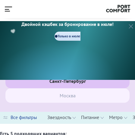
Двойной кэшбек за бронирование в июле!
3 ЗВЕЗДЫ
4 ЗВЕЗДЫ
Только в июле
Питание
Завтрак
«Шведский стол»
Метро
ОТЕЛИ PORT COMFORT В ЦЕНТРЕ САНКТ-ПЕТЕРБУРГА
Адмиралтейская
Невский проспект / Гостиный двор
Санкт-Петербург
Площадь Ал. Невского / Площадь Ал. Невского
Площадь Восстания / Маяковская
Садовая / Сенная / Спасская
Москва
Чернышевская
Горьковская
Спортивная
Показать еще
Лиговский
Все фильтры
Звездность
Питание
Метро
Обводный канал
Знаковые места
Пушкинская / Звенигородская
Эрмитаж
Чкаловская
Есть
5
подходящих вариантов: