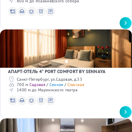
800 м до Исаакиевского собора
Кухонная зона
Холодильник
Электрический чайник
Душ
Показать еще
Ванна*
Стиральная машина*
Услуги
Прачечная
Круглосуточное заселение
Фен
Круглосуточное обслуживание
Кондиционер
Дополнительное спальное место
Балкон*
Детская кроватка
Лифт
Доставка еды и напитков в номер
Парковка (ограничено)
Хранение багажа
*Не во всех номерах
Экскурсии
АПАРТ-ОТЕЛЬ 4* PORT COMFORT BY SENNAYA
Музеи
Показать еще
Санкт-Петербург, ул.Садовая, д.53
700 м
Садовая
/
Сенная
/
Спасская
Длительность аренды
1400 м до Мариинского театра
Менее месяца
Более месяца
Сбросить все
ПРИМЕНИТЬ