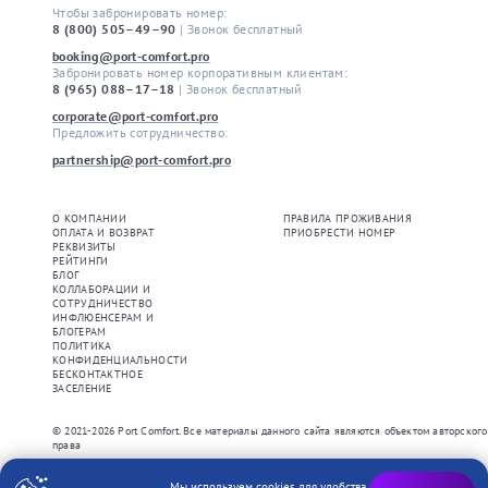
Кухонная зона
Чтобы забронировать номер: 
Холодильник
8 (800) 505–49–90
| Звонок бесплатный
Электрический чайник
booking@port-comfort.pro
Душ
Забронировать номер корпоративным клиентам: 
Показать еще
Ванна*
8 (965) 088–17–18
| Звонок бесплатный
Стиральная машина*
Услуги
corporate@port-comfort.pro
Прачечная
Предложить сотрудничество: 
Круглосуточное заселение
Фен
Круглосуточное обслуживание
partnership@port-comfort.pro
Кондиционер
Дополнительное спальное место
Балкон*
Детская кроватка
Лифт
Доставка еды и напитков в номер
О КОМПАНИИ
ПРАВИЛА ПРОЖИВАНИЯ
Парковка (ограничено)
Хранение багажа
ОПЛАТА И ВОЗВРАТ
ПРИОБРЕСТИ НОМЕР
*Не во всех номерах
РЕКВИЗИТЫ
Экскурсии
РЕЙТИНГИ
Музеи
БЛОГ
Показать еще
КОЛЛАБОРАЦИИ И
СОТРУДНИЧЕСТВО
ИНФЛЮЕНСЕРАМ И
Длительность аренды
БЛОГЕРАМ
Менее месяца
ПОЛИТИКА
Более месяца
КОНФИДЕНЦИАЛЬНОСТИ
БЕСКОНТАКТНОЕ
ЗАСЕЛЕНИЕ
Сбросить все
ПРИМЕНИТЬ
© 2021-2026 Port Comfort.
Все материалы данного сайта являются объектом авторского
права
Мы используем cookies для удобства.