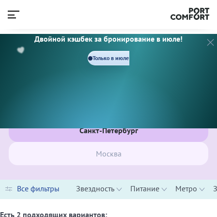
Двойной кэшбек за бронирование в июле!
3 ЗВЕЗДЫ
4 ЗВЕЗДЫ
Только в июле
Питание
Завтрак
«Шведский стол»
Метро
ОТЕЛИ PORT COMFORT В ЦЕНТРЕ САНКТ-ПЕТЕРБУРГА
Адмиралтейская
Невский проспект / Гостиный двор
Санкт-Петербург
Площадь Ал. Невского / Площадь Ал. Невского
Площадь Восстания / Маяковская
Садовая / Сенная / Спасская
Москва
Чернышевская
Горьковская
Спортивная
Показать еще
Лиговский
Все фильтры
Звездность
Питание
Метро
Обводный канал
Знаковые места
Пушкинская / Звенигородская
Эрмитаж
Чкаловская
Есть
2
подходящих вариантов: