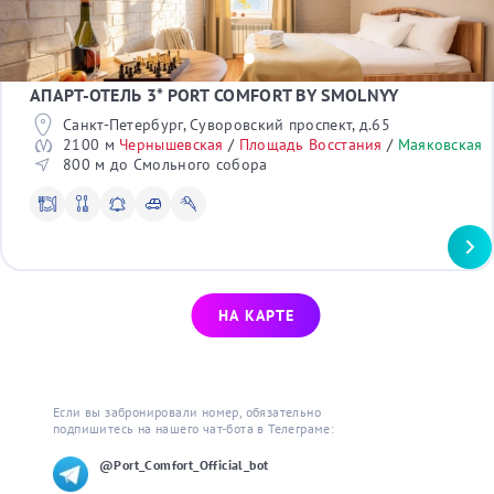
Крейсер Аврора
Лиговский проспект
Мест в номере
Лофт Проект Этажи
Канал Грибоедова
Океанариум
1
Джона Леннона
Планетарий №1
2
Большая Морская
Театр юных зрителей
3
АПАРТ-ОТЕЛЬ 3* PORT COMFORT BY SMOLNYY
Синопская набережная
Стадион Петровский
4
Каменноостровский проспект
Диво остров
Санкт-Петербург, Суворовский проспект, д.65
Большой проспект
С детьми
Елагин остров
2100 м
Чернышевская
/
Площадь Восстания
/
Маяковcкая
Большой проспект П.С.
СК Юбилейный
800 м до Смольного собора
Да
ЛДМ Театр
Военно-космическая академия
С питомцами
Таврический сад
Да
Дорец бракосочетания
Сад Дужбы (Сакура)
Командировка
Спасо-Преображенский собор
Да
НА КАРТЕ
Трансфер
Да
В отеле
Если вы забронировали номер, обязательно 
Wi-Fi
подпишитесь на нашего чат-бота в Телеграме:
Телевизор
Сейф*
@Port_Comfort_Official_bot
Рабочий стол*