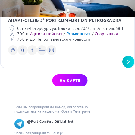
АПАРТ-ОТЕЛЬ 3* PORT COMFORT ON PETROGRADKA
Санкт-Петербург, ул. Блохина, д.20/7 лит.А помещ.38Н
300 м
Адмиралтейская
/
Горьковская
/
Спортивная
750 м до Петропавловской крепости
НА КАРТЕ
Если вы забронировали номер, обязательно 
подпишитесь на нашего чат-бота в Телеграме:
@Port_Comfort_Official_bot
Чтобы забронировать номер: 