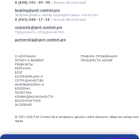
8 (800) 505–49–90
| Звонок бесплатный
booking@port-comfort.pro
Забронировать номер корпоративным клиентам: 
8 (965) 088–17–18
| Звонок бесплатный
corporate@port-comfort.pro
Предложить сотрудничество: 
partnership@port-comfort.pro
О КОМПАНИИ
ПРАВИЛА ПРОЖИВАНИЯ
ОПЛАТА И ВОЗВРАТ
ПРИОБРЕСТИ НОМЕР
РЕКВИЗИТЫ
РЕЙТИНГИ
БЛОГ
КОЛЛАБОРАЦИИ И
СОТРУДНИЧЕСТВО
ИНФЛЮЕНСЕРАМ И
БЛОГЕРАМ
ПОЛИТИКА
КОНФИДЕНЦИАЛЬНОСТИ
БЕСКОНТАКТНОЕ
ЗАСЕЛЕНИЕ
© 2021-2026 Port Comfort.
Все материалы данного сайта являются объектом авторского
права