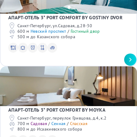
Крейсер Аврора
Лиговский проспект
Мест в номере
Лофт Проект Этажи
Канал Грибоедова
Океанариум
1
Джона Леннона
АПАРТ-ОТЕЛЬ 3* PORT COMFORT BY GOSTINY DVOR
Планетарий №1
2
Большая Морская
Театр юных зрителей
3
Санкт-Петербург, ул.Садовая, д.28-30
Синопская набережная
Стадион Петровский
4
600 м
Невский проспект
/
Гостиный двор
Каменноостровский проспект
Диво остров
500 м до Казанского собора
Большой проспект
С детьми
Елагин остров
Большой проспект П.С.
СК Юбилейный
Да
ЛДМ Театр
Военно-космическая академия
С питомцами
Таврический сад
Да
Дорец бракосочетания
Сад Дужбы (Сакура)
Командировка
Спасо-Преображенский собор
Да
Трансфер
Да
АПАРТ-ОТЕЛЬ 3* PORT COMFORT BY MOYKA
В отеле
Wi-Fi
Санкт-Петербург, переулок Гривцова, д.4, к.2
Телевизор
700 м
Садовая
/
Сенная
/
Спасская
Сейф*
800 м до Исаакиевского собора
Рабочий стол*